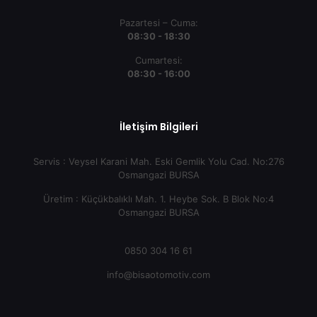
Pazartesi – Cuma:
08:30 - 18:30
Cumartesi:
08:30 - 16:00
İletişim Bilgileri
Servis : Veysel Karani Mah. Eski Gemlik Yolu Cad. No:276
Osmangazi BURSA
Üretim : Küçükbalıklı Mah. 1. Heybe Sok. B Blok No:4
Osmangazi BURSA
0850 304 16 61
info@bisaotomotiv.com